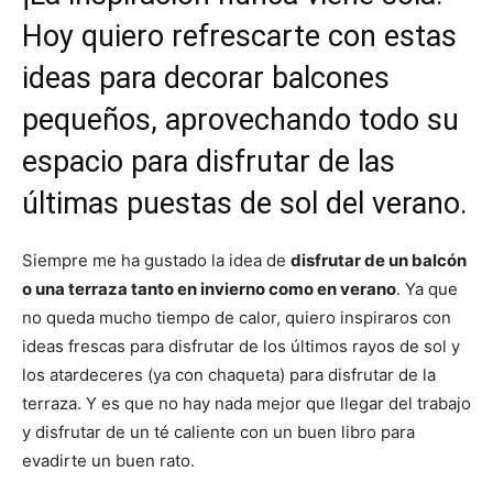
r
r
r
r
r
t
o
r
A
t
t
t
t
t
t
o
e
p
Hoy quiero refrescarte con estas
i
i
i
i
i
e
k
s
p
r
r
r
r
r
r
t
ideas para decorar balcones
e
e
e
e
e
)
n
n
n
n
n
pequeños, aprovechando todo su
espacio para disfrutar de las
últimas puestas de sol del verano.
Siempre me ha gustado la idea de
disfrutar de un balcón
o una terraza tanto en invierno como en verano
. Ya que
no queda mucho tiempo de calor, quiero inspiraros con
ideas frescas para disfrutar de los últimos rayos de sol y
los atardeceres (ya con chaqueta) para disfrutar de la
terraza. Y es que no hay nada mejor que llegar del trabajo
y disfrutar de un té caliente con un buen libro para
evadirte un buen rato.