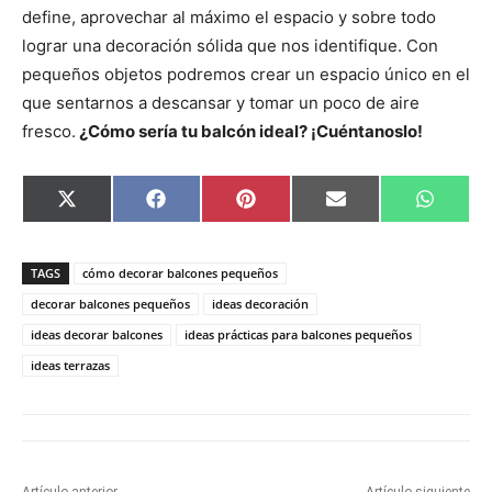
define, aprovechar al máximo el espacio y sobre todo
lograr una decoración sólida que nos identifique. Con
pequeños objetos podremos crear un espacio único en el
que sentarnos a descansar y tomar un poco de aire
fresco.
¿Cómo sería tu balcón ideal? ¡Cuéntanoslo!
C
C
C
C
C
X
F
P
E
W
o
o
o
o
o
(
a
i
m
h
m
m
m
m
m
T
c
n
a
a
p
p
p
p
p
w
e
t
i
t
a
a
a
a
a
i
b
e
l
s
TAGS
cómo decorar balcones pequeños
r
r
r
r
r
t
o
r
A
t
t
t
t
t
t
o
e
p
decorar balcones pequeños
ideas decoración
i
i
i
i
i
e
k
s
p
ideas decorar balcones
ideas prácticas para balcones pequeños
r
r
r
r
r
r
t
e
e
e
e
e
)
ideas terrazas
n
n
n
n
n
Artículo anterior
Artículo siguiente