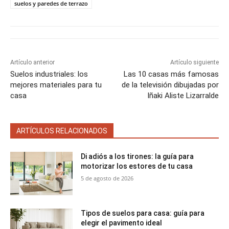
t
t
t
t
t
t
o
e
p
suelos y paredes de terrazo
i
i
i
i
i
e
k
s
p
r
r
r
r
r
r
t
e
e
e
e
e
)
n
n
n
n
n
Artículo anterior
Artículo siguiente
Suelos industriales: los
Las 10 casas más famosas
mejores materiales para tu
de la televisión dibujadas por
casa
Iñaki Aliste Lizarralde
ARTÍCULOS RELACIONADOS
Di adiós a los tirones: la guía para
motorizar los estores de tu casa
5 de agosto de 2026
Tipos de suelos para casa: guía para
elegir el pavimento ideal