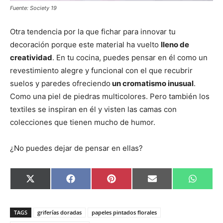
Fuente: Society 19
Otra tendencia por la que fichar para innovar tu
decoración porque este material ha vuelto
lleno de
creatividad
. En tu cocina, puedes pensar en él como un
revestimiento alegre y funcional con el que recubrir
suelos y paredes ofreciendo
un cromatismo inusual
.
Como una piel de piedras multicolores. Pero también los
textiles se inspiran en él y visten las camas con
colecciones que tienen mucho de humor.
¿No puedes dejar de pensar en ellas?
C
C
C
C
C
X
F
P
E
W
o
o
o
o
o
(
a
i
m
h
m
m
m
m
m
T
c
n
a
a
p
p
p
p
p
w
e
t
i
t
a
a
a
a
a
i
b
e
l
s
TAGS
griferías doradas
papeles pintados florales
r
r
r
r
r
t
o
r
A