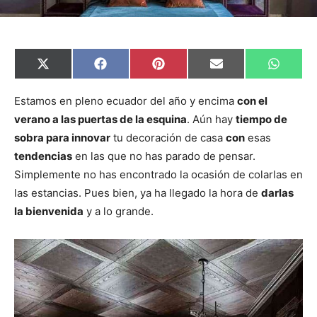
C
C
C
C
C
X
F
P
E
W
o
o
o
o
o
(
a
i
m
h
m
m
m
m
m
T
c
n
a
a
p
p
p
p
p
w
e
t
i
t
Estamos en pleno ecuador del año y encima
con el
a
a
a
a
a
i
b
e
l
s
verano a las puertas de la esquina
. Aún hay
tiempo de
r
r
r
r
r
t
o
r
A
t
t
t
t
t
t
o
e
p
sobra para innovar
tu decoración de casa
con
esas
i
i
i
i
i
e
k
s
p
r
r
r
r
r
r
t
tendencias
en las que no has parado de pensar.
e
e
e
e
e
)
n
n
n
n
n
Simplemente no has encontrado la ocasión de colarlas en
las estancias. Pues bien, ya ha llegado la hora de
darlas
la bienvenida
y a lo grande.