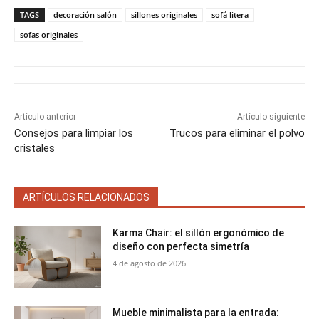
p
p
p
p
p
w
e
t
i
t
a
a
a
a
a
i
b
e
l
s
TAGS
decoración salón
sillones originales
sofá litera
r
r
r
r
r
t
o
r
A
t
t
t
t
t
t
o
e
p
sofas originales
i
i
i
i
i
e
k
s
p
r
r
r
r
r
r
t
e
e
e
e
e
)
n
n
n
n
n
Artículo anterior
Artículo siguiente
Consejos para limpiar los
Trucos para eliminar el polvo
cristales
ARTÍCULOS RELACIONADOS
Karma Chair: el sillón ergonómico de
diseño con perfecta simetría
4 de agosto de 2026
Mueble minimalista para la entrada: