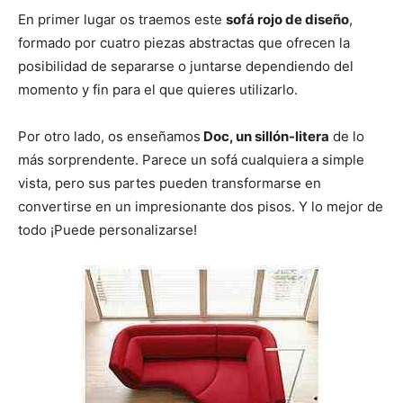
e
e
e
e
e
)
n
n
n
n
n
En primer lugar os traemos este
sofá rojo de diseño
,
formado por cuatro piezas abstractas que ofrecen la
posibilidad de separarse o juntarse dependiendo del
momento y fin para el que quieres utilizarlo.
Por otro lado, os enseñamos
Doc, un sillón-litera
de lo
más sorprendente. Parece un sofá cualquiera a simple
vista, pero sus partes pueden transformarse en
convertirse en un impresionante dos pisos. Y lo mejor de
todo ¡Puede personalizarse!