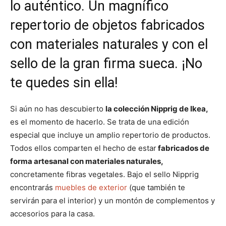
lo auténtico. Un magnífico
e
e
e
e
e
)
n
n
n
n
n
repertorio de objetos fabricados
con materiales naturales y con el
sello de la gran firma sueca. ¡No
te quedes sin ella!
Si aún no has descubierto
la colección Nipprig de Ikea,
es el momento de hacerlo. Se trata de una edición
especial que incluye un amplio repertorio de productos.
Todos ellos comparten el hecho de estar
fabricados de
forma artesanal con materiales naturales,
concretamente fibras vegetales. Bajo el sello Nipprig
encontrarás
muebles de exterior
(que también te
servirán para el interior) y un montón de complementos y
accesorios para la casa.