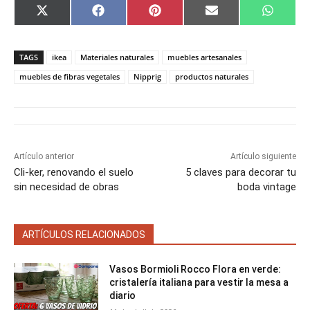
C
C
C
C
C
X
F
P
E
W
o
o
o
o
o
(
a
i
m
h
m
m
m
m
m
T
c
n
a
a
p
p
p
p
p
w
e
t
i
t
a
a
a
a
a
i
b
e
l
s
TAGS
ikea
Materiales naturales
muebles artesanales
r
r
r
r
r
t
o
r
A
t
t
t
t
t
t
o
e
p
muebles de fibras vegetales
Nipprig
productos naturales
i
i
i
i
i
e
k
s
p
r
r
r
r
r
r
t
e
e
e
e
e
)
n
n
n
n
n
Artículo anterior
Artículo siguiente
Cli-ker, renovando el suelo
5 claves para decorar tu
sin necesidad de obras
boda vintage
ARTÍCULOS RELACIONADOS
Vasos Bormioli Rocco Flora en verde:
cristalería italiana para vestir la mesa a
diario