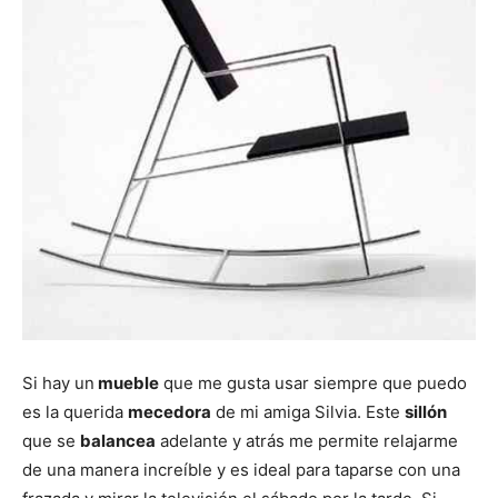
e
e
e
e
e
)
n
n
n
n
n
Si hay un
mueble
que me gusta usar siempre que puedo
es la querida
mecedora
de mi amiga Silvia. Este
sillón
que se
balancea
adelante y atrás me permite relajarme
de una manera increíble y es ideal para taparse con una