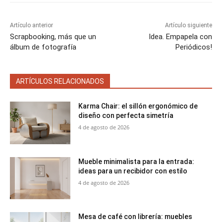
e
e
e
e
e
)
n
n
n
n
n
Artículo anterior
Artículo siguiente
Scrapbooking, más que un
Idea. Empapela con
álbum de fotografía
Periódicos!
ARTÍCULOS RELACIONADOS
Karma Chair: el sillón ergonómico de
diseño con perfecta simetría
4 de agosto de 2026
Mueble minimalista para la entrada:
ideas para un recibidor con estilo
4 de agosto de 2026
Mesa de café con librería: muebles