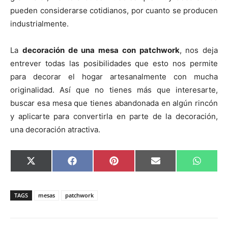
pueden considerarse cotidianos, por cuanto se producen
industrialmente.
La
decoración de una mesa con patchwork
, nos deja
entrever todas las posibilidades que esto nos permite
para decorar el hogar artesanalmente con mucha
originalidad. Así que no tienes más que interesarte,
buscar esa mesa que tienes abandonada en algún rincón
y aplicarte para convertirla en parte de la decoración,
una decoración atractiva.
C
C
C
C
C
X
F
P
E
W
o
o
o
o
o
(
a
i
m
h
m
m
m
m
m
T
c
n
a
a
p
p
p
p
p
w
e
t
i
t
a
a
a
a
a
i
b
e
l
s
TAGS
mesas
patchwork
r
r
r
r
r
t
o
r
A
t
t
t
t
t
t
o
e
p
i
i
i
i
i
e
k
s
p
r
r
r
r
r
r
t