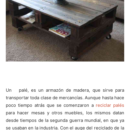
i
i
i
i
i
e
k
s
p
r
r
r
r
r
r
t
e
e
e
e
e
)
n
n
n
n
n
Un palé, es un armazón de madera, que sirve para
transportar toda clase de mercancías. Aunque hasta hace
poco tiempo atrás que se comenzaron a
reciclar palés
para hacer mesas y otros muebles, los mismos datan
desde tiempos de la segunda guerra mundial, en que ya
se usaban en la industria. Con el auge del reciclado de la