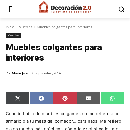
Inicio
Muebles
Muebles colgantes para interiores
Muebles
Muebles colgantes para
interiores
Por
Maria Jose
8 septiembre, 2014
C
C
C
C
C
X
F
P
E
W
o
o
o
o
o
(
a
i
m
h
m
m
m
m
m
T
c
n
a
a
p
p
p
p
p
w
e
t
i
t
Cuando hablo de muebles colgantes no me refiero a un
a
a
a
a
a
i
b
e
l
s
armario o a tu mesa del comedor…¡para nada! Me refiero
r
r
r
r
r
t
o
r
A
t
t
t
t
t
t
o
e
p
a algo mucho más prácticos, cómodo y sofisticado…me