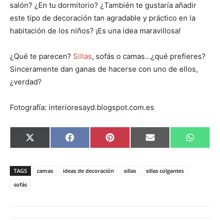
salón? ¿En tu dormitorio? ¿También te gustaría añadir
este tipo de decoración tan agradable y práctico en la
habitación de los niños? ¡Es una idea maravillosa!
¿Qué te parecen?
Sillas
, sofás o camas…¿qué prefieres?
Sinceramente dan ganas de hacerse con uno de ellos,
¿verdad?
Fotografía: interioresayd.blogspot.com.es
C
C
C
C
C
X
F
P
E
W
o
o
o
o
o
(
a
i
m
h
m
m
m
m
m
T
c
n
a
a
p
p
p
p
p
w
e
t
i
t
a
a
a
a
a
i
b
e
l
s
TAGS
camas
ideas de decoración
sillas
sillas colgantes
r
r
r
r
r
t
o
r
A
t
t
t
t
t
t
o
e
p
sofás
i
i
i
i
i
e
k
s
p
r
r
r
r
r
r
t
e
e
e
e
e
)
n
n
n
n
n