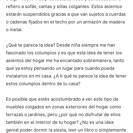
i
i
i
i
i
e
k
s
p
r
r
r
r
r
r
t
refiero a sofás, camas y sillas colgantes. Estos asientos
e
e
e
e
e
)
n
n
n
n
n
estarán suspendidos gracias a que van sujetos a cuerdas
o cadenas fijados en el techo por un armazón de madera
o metal.
¿Qué te parece la idea? Desde niña siempre me han
fascinado los columpios y es que esta idea de tener los
asientos del hogar me ha encantado sobremanera, tanto
que ya estoy pensando un lugar para cuando pueda
instalarlos en mi casa. ¿A ti qué te parece la idea de tener
estos columpios dentro de tu casa?
Es posible que estés acostumbrado a ver este tipo de
muebles colgados en zonas exteriores del hogar como
terrazas o jardines, pero ¿por qué no disfrutar de ellos
también en el interior de tu hogar? ¿No es una idea
genial poder dormir la siesta, leer un libro o simplemente