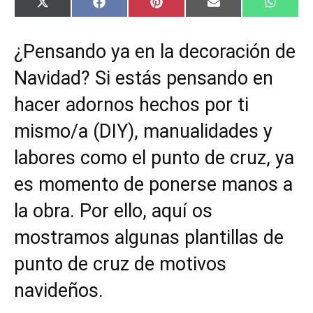
C
C
C
C
C
X
F
P
E
W
o
o
o
o
o
(
a
i
m
h
m
m
m
m
m
T
c
n
a
a
p
p
p
p
p
w
e
t
i
t
¿Pensando ya en la decoración de
a
a
a
a
a
i
b
e
l
s
r
r
r
r
r
t
o
r
A
t
t
t
t
t
t
o
e
p
Navidad? Si estás pensando en
i
i
i
i
i
e
k
s
p
r
r
r
r
r
r
t
hacer adornos hechos por ti
e
e
e
e
e
)
n
n
n
n
n
mismo/a (DIY), manualidades y
labores como el punto de cruz, ya
es momento de ponerse manos a
la obra. Por ello, aquí os
mostramos algunas plantillas de
punto de cruz de motivos
navideños.