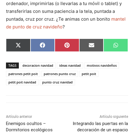
ordenador, imprimirlas (o llevarlas a tu móvil o tablet) y
transferirlas con suma paciencia a la tela, puntada a
puntada, cruz por cruz. ¿Te animas con un bonito
mantel
de punto de cruz navideño
?
C
C
C
C
C
X
F
P
E
W
o
o
o
o
o
(
a
i
m
h
m
m
m
m
m
T
c
n
a
a
p
p
p
p
p
w
e
t
i
t
a
a
a
a
a
i
b
e
l
s
TAGS
decoracion navidad
ideas navidad
motivos navideños
r
r
r
r
r
t
o
r
A
t
t
t
t
t
t
o
e
p
patrones petit poit
patrones punto cruz
petit poit
i
i
i
i
i
e
k
s
p
petit poit navidad
punto cruz navidad
r
r
r
r
r
r
t
e
e
e
e
e
)
n
n
n
n
n
Artículo anterior
Artículo siguiente
Enemigos ocultos –
Integrando las puertas en la
Dormitorios ecológicos
decoración de un espacio