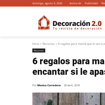
domingo, agosto 9, 2026
Acerca de
Publicidad
Re
Inicio
Recursos
6 regalos para mamá que le van a en
Recursos
6 regalos para ma
encantar si le ap
Por
Monica Corredera
28 abril, 2018