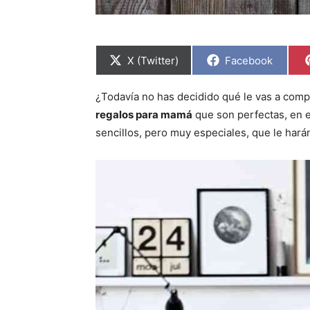
C
C
X (Twitter)
Facebook
o
o
m
m
p
p
¿Todavía no has decidido qué le vas a comp
a
a
r
r
regalos para mamá
que son perfectas, en es
t
t
i
i
sencillos, pero muy especiales, que le harán
r
r
e
e
n
n