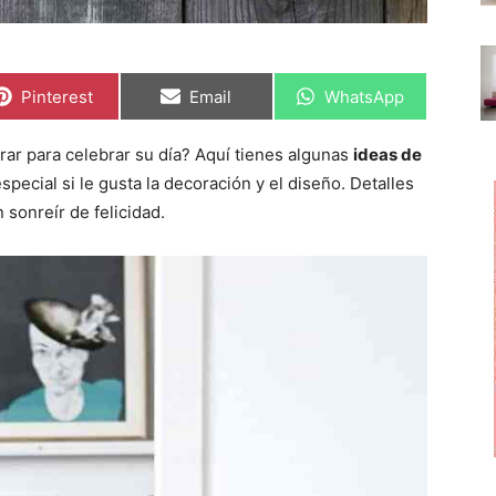
C
C
C
Pinterest
Email
WhatsApp
o
o
o
m
m
m
p
p
p
rar para celebrar su día? Aquí tienes algunas
ideas de
a
a
a
r
r
r
pecial si le gusta la decoración y el diseño. Detalles
t
t
t
i
i
i
 sonreír de felicidad.
r
r
r
e
e
e
n
n
n