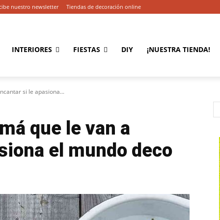
cibe nuestro newsletter
Tiendas de decoración online
INTERIORES
FIESTAS
DIY
¡NUESTRA TIENDA!
cantar si le apasiona...
má que le van a
asiona el mundo deco