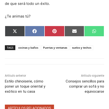
de que será todo un éxito.
¿Te animas tú?
C
C
C
C
C
X
F
P
E
W
o
o
o
o
o
(
a
i
m
h
m
m
m
m
m
T
c
n
a
a
p
p
p
p
p
w
e
t
i
t
a
a
a
a
a
i
b
e
l
s
TAGS
cocinas y baños
Puertas y ventanas
suelos y techos
r
r
r
r
r
t
o
r
A
t
t
t
t
t
t
o
e
p
i
i
i
i
i
e
k
s
p
r
r
r
r
r
r
t
e
e
e
e
e
)
n
n
n
n
n
Artículo anterior
Artículo siguiente
Estilo chinoiserie, cómo
Consejos sencillos para
poner un toque oriental y
comprar un sofá y no
exótico en tu casa
equivocarse
ARTÍCULOS RELACIONADOS