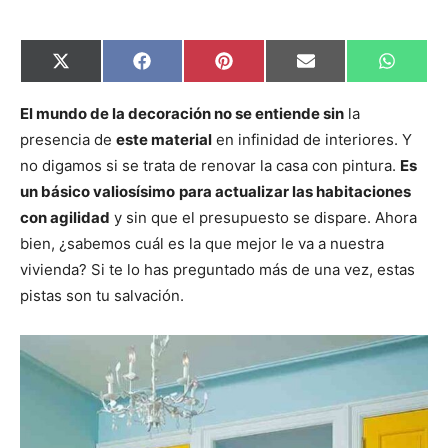
C
C
C
C
C
X
F
P
E
W
o
o
o
o
o
(
a
i
m
h
m
m
m
m
m
T
c
n
a
a
p
p
p
p
p
w
e
t
i
t
El mundo de la decoración no se entiende sin
la
a
a
a
a
a
i
b
e
l
s
presencia de
este material
en infinidad de interiores. Y
r
r
r
r
r
t
o
r
A
t
t
t
t
t
t
o
e
p
no digamos si se trata de renovar la casa con pintura.
Es
i
i
i
i
i
e
k
s
p
r
r
r
r
r
r
t
un básico valiosísimo
para actualizar las habitaciones
e
e
e
e
e
)
n
n
n
n
n
con agilidad
y sin que el presupuesto se dispare. Ahora
bien, ¿sabemos cuál es la que mejor le va a nuestra
vivienda? Si te lo has preguntado más de una vez, estas
pistas son tu salvación.