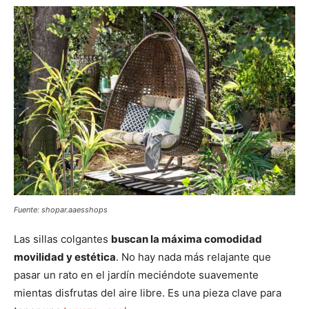
Fuente: shopar.aaesshops
Las sillas colgantes
buscan la máxima comodidad
movilidad y estética
. No hay nada más relajante que
pasar un rato en el jardín meciéndote suavemente
mientas disfrutas del aire libre. Es una pieza clave para