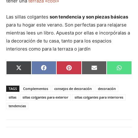
tener una
terraza «cool»
Las sillas colgantes
son tendencia y son piezas básicas
para tu hogar este verano. Son perfectas para relajarse
mientras lees un libro. Apuesta por ellas e incorpóralas a
la decoración de tu casa, tanto para los espacios
interiores como para la terraza o jardín
C
C
C
C
C
X
F
P
E
W
o
o
o
o
o
(
a
i
m
h
m
m
m
m
m
T
c
n
a
a
p
p
p
p
p
w
e
t
i
t
a
a
a
a
a
i
b
e
l
s
TAGS
Complementos
consejos de decoración
decoración
r
r
r
r
r
t
o
r
A
t
t
t
t
t
t
o
e
p
sillas
sillas colgantes para exterior
sillas colgantes para interiores
i
i
i
i
i
e
k
s
p
tendencias
r
r
r
r
r
r
t
e
e
e
e
e
)
n
n
n
n
n