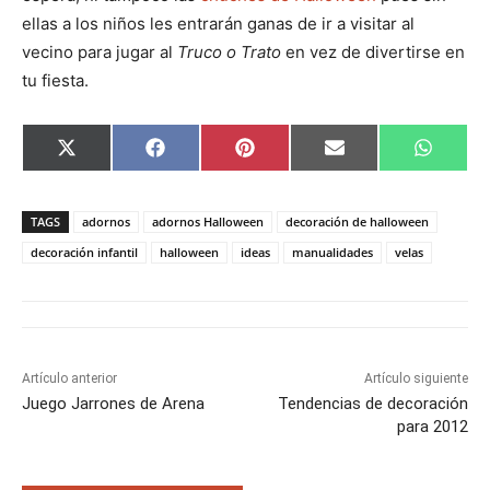
ellas a los niños les entrarán ganas de ir a visitar al
vecino para jugar al
Truco o Trato
en vez de divertirse en
tu fiesta.
C
C
C
C
C
X
F
P
E
W
o
o
o
o
o
(
a
i
m
h
m
m
m
m
m
T
c
n
a
a
p
p
p
p
p
w
e
t
i
t
a
a
a
a
a
i
b
e
l
s
TAGS
adornos
adornos Halloween
decoración de halloween
r
r
r
r
r
t
o
r
A
t
t
t
t
t
t
o
e
p
decoración infantil
halloween
ideas
manualidades
velas
i
i
i
i
i
e
k
s
p
r
r
r
r
r
r
t
e
e
e
e
e
)
n
n
n
n
n
Artículo anterior
Artículo siguiente
Juego Jarrones de Arena
Tendencias de decoración
para 2012