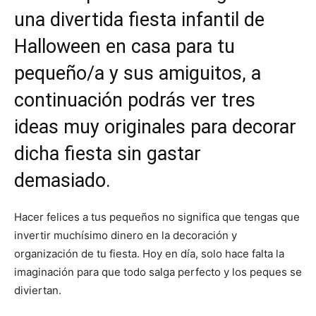
r
r
r
r
r
t
o
r
A
t
t
t
t
t
t
o
e
p
una divertida
fiesta infantil de
i
i
i
i
i
e
k
s
p
r
r
r
r
r
r
t
Halloween
en casa para tu
e
e
e
e
e
)
n
n
n
n
n
pequeño/a y sus amiguitos, a
continuación podrás ver tres
ideas muy originales para decorar
dicha fiesta sin gastar
demasiado.
Hacer felices a tus pequeños no significa que tengas que
invertir muchísimo dinero en la decoración y
organización de tu fiesta. Hoy en día, solo hace falta la
imaginación para que todo salga perfecto y los peques se
diviertan.