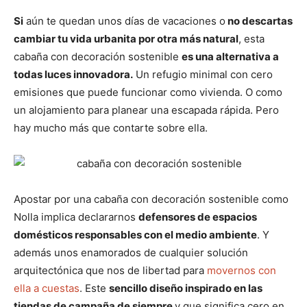
(
a
i
m
h
m
m
m
m
m
T
c
n
a
a
p
p
p
p
p
w
e
t
i
t
Si
aún te quedan unos días de vacaciones o
no descartas
a
a
a
a
a
i
b
e
l
s
cambiar tu vida urbanita por otra más natural
, esta
r
r
r
r
r
t
o
r
A
t
t
t
t
t
t
o
e
p
cabaña con decoración sostenible
es una alternativa a
i
i
i
i
i
e
k
s
p
r
r
r
r
r
r
t
todas luces innovadora.
Un refugio minimal con cero
e
e
e
e
e
)
n
n
n
n
n
emisiones que puede funcionar como vivienda. O como
un alojamiento para planear una escapada rápida. Pero
hay mucho más que contarte sobre ella.
Apostar por una cabaña con decoración sostenible como
Nolla implica declararnos
defensores de espacios
domésticos responsables con el medio ambiente
. Y
además unos enamorados de cualquier solución
arquitectónica que nos de libertad para
movernos con
ella a cuestas
. Este
sencillo diseño inspirado en las
tiendas de campaña de siempre
y que significa cero en