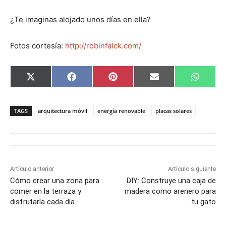
¿Te imaginas alojado unos días en ella?
Fotos cortesía:
http://robinfalck.com/
C
C
C
C
C
X
F
P
E
W
o
o
o
o
o
(
a
i
m
h
m
m
m
m
m
T
c
n
a
a
p
p
p
p
p
w
e
t
i
t
a
a
a
a
a
i
b
e
l
s
TAGS
arquitectura móvil
energía renovable
placas solares
r
r
r
r
r
t
o
r
A
t
t
t
t
t
t
o
e
p
i
i
i
i
i
e
k
s
p
r
r
r
r
r
r
t
e
e
e
e
e
)
n
n
n
n
n
Artículo anterior
Artículo siguiente
Cómo crear una zona para
DIY: Construye una caja de
comer en la terraza y
madera como arenero para
disfrutarla cada día
tu gato