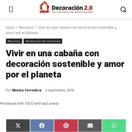
Inicio
Recursos
Vivir en una cabaña con decoración sostenible y
amor por el planeta
Recursos
Decoración de interiores
Vivir en una cabaña con
decoración sostenible y amor
por el planeta
Por
Monica Corredera
3 septiembre, 2018
Processed with VSCO with kp2 preset
C
C
C
C
C
X
F
P
E
W
o
o
o
o
o