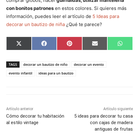
comprar globos, hacer
guirnaldas, utilizar mantelería
con bonitos patrones
en estos colores. Si quieres más
información, puedes leer el artículo de
5 Ideas para
decorar un bautizo de niña
¿Qué te parece?
C
C
C
C
C
X
F
P
E
W
o
o
o
o
o
(
a
i
m
h
m
m
m
m
m
T
c
n
a
a
p
p
p
p
p
w
e
t
i
t
a
a
a
a
a
i
b
e
l
s
TAGS
decorar un bautizo de niño
decorar un evento
r
r
r
r
r
t
o
r
A
t
t
t
t
t
t
o
e
p
evento infantil
ideas para un bautizo
i
i
i
i
i
e
k
s
p
r
r
r
r
r
r
t
e
e
e
e
e
)
n
n
n
n
n
Artículo anterior
Artículo siguiente
Cómo decorar tu habitación
5 ideas para decorar tu casa
al estilo vintage
con cajas de madera
antiguas de frutas