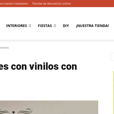
be nuestro newsletter
Tiendas de decoración online
INTERIORES
FIESTAS
DIY
¡NUESTRA TIENDA!
 textos
es con vinilos con