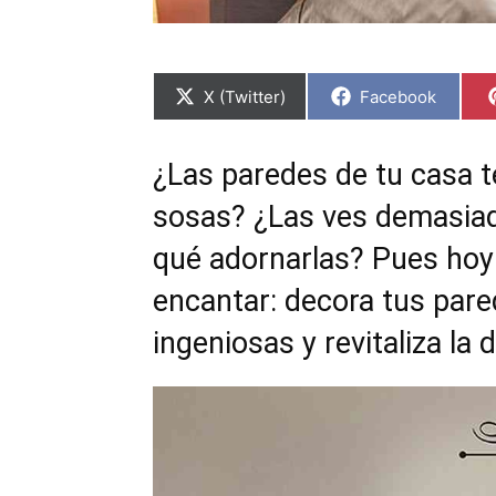
C
C
X (Twitter)
Facebook
o
o
m
m
p
p
a
a
¿Las paredes de tu casa t
r
r
t
t
sosas? ¿Las ves demasiad
i
i
r
r
e
e
qué adornarlas? Pues hoy 
n
n
encantar: decora tus pared
ingeniosas y revitaliza la