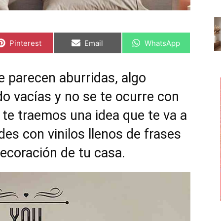
C
C
C
Pinterest
Email
WhatsApp
o
o
o
m
m
m
p
p
p
a
a
a
e parecen aburridas, algo
r
r
r
t
t
t
o vacías y no se te ocurre con
i
i
i
r
r
r
e
e
e
te traemos una idea que te va a
n
n
n
es con vinilos llenos de frases
 decoración de tu casa.