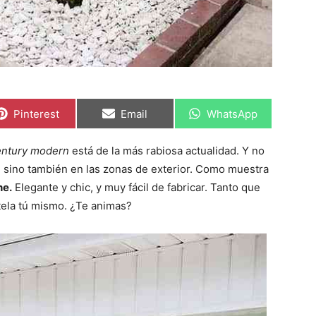
C
C
C
Pinterest
Email
WhatsApp
o
o
o
m
m
m
p
p
p
entury modern
está de la más rabiosa actualidad. Y no
a
a
a
r
r
r
l, sino también en las zonas de exterior. Como muestra
t
t
t
i
i
i
he.
Elegante y chic, y muy fácil de fabricar. Tanto que
r
r
r
tela tú mismo. ¿Te animas?
e
e
e
n
n
n