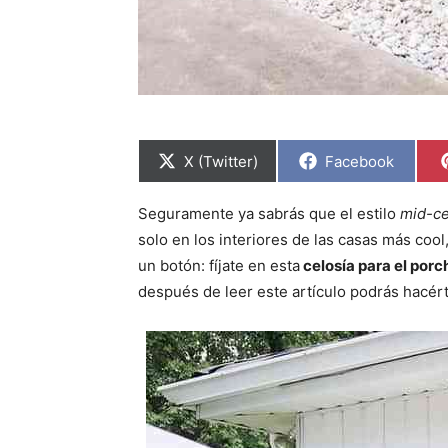
C
C
X (Twitter)
Facebook
o
o
m
m
p
p
Seguramente ya sabrás que el estilo
mid-c
a
a
r
r
solo en los interiores de las casas más coo
t
t
i
i
un botón: fíjate en esta
celosía para el porc
r
r
después de leer este artículo podrás hacér
e
e
n
n