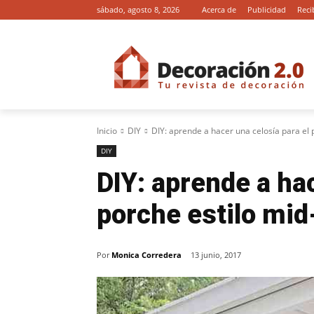
sábado, agosto 8, 2026
Acerca de
Publicidad
Reci
Inicio
DIY
DIY: aprende a hacer una celosía para el 
DIY
DIY: aprende a hac
porche estilo mid
Por
Monica Corredera
13 junio, 2017