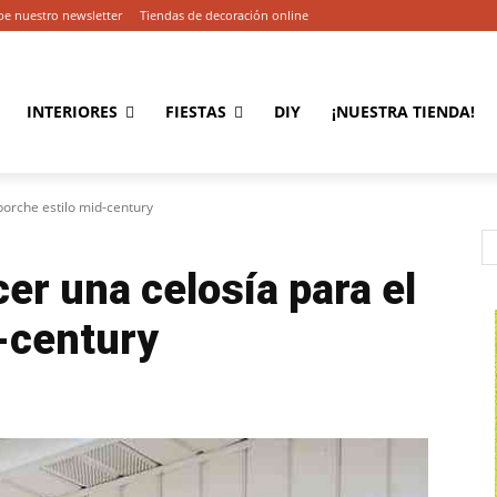
be nuestro newsletter
Tiendas de decoración online
INTERIORES
FIESTAS
DIY
¡NUESTRA TIENDA!
porche estilo mid-century
er una celosía para el
-century