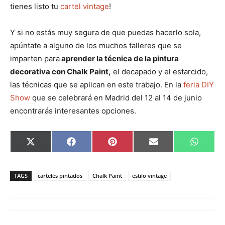
tienes listo tu
cartel vintage
!
Y si no estás muy segura de que puedas hacerlo sola,
apúntate a alguno de los muchos talleres que se
imparten para
aprender la técnica de la pintura
decorativa con Chalk Paint,
el decapado y el estarcido,
las técnicas que se aplican en este trabajo. En la
feria DIY
Show
que se celebrará en Madrid del 12 al 14 de junio
encontrarás interesantes opciones.
C
C
C
C
C
X
F
P
E
W
o
o
o
o
o
(
a
i
m
h
m
m
m
m
m
T
c
n
a
a
p
p
p
p
p
w
e
t
i
t
a
a
a
a
a
i
b
e
l
s
TAGS
carteles pintados
Chalk Paint
estilo vintage
r
r
r
r
r
t
o
r
A
t
t
t
t
t
t
o
e
p
i
i
i
i
i
e
k
s
p
r
r
r
r
r
r
t
e
e
e
e
e
)
n
n
n
n
n