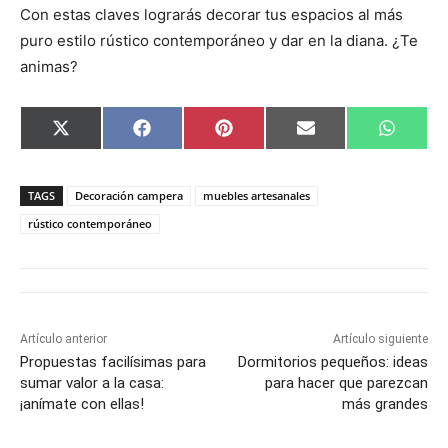
Con estas claves lograrás decorar tus espacios al más
puro estilo rústico contemporáneo y dar en la diana. ¿Te
animas?
C
C
C
C
C
X
F
P
E
W
o
o
o
o
o
(
a
i
m
h
m
m
m
m
m
T
c
n
a
a
p
p
p
p
p
w
e
t
i
t
a
a
a
a
a
i
b
e
l
s
TAGS
Decoración campera
muebles artesanales
r
r
r
r
r
t
o
r
A
t
t
t
t
t
t
o
e
p
rústico contemporáneo
i
i
i
i
i
e
k
s
p
r
r
r
r
r
r
t
e
e
e
e
e
)
n
n
n
n
n
Artículo anterior
Artículo siguiente
Propuestas facilísimas para
Dormitorios pequeños: ideas
sumar valor a la casa:
para hacer que parezcan
¡anímate con ellas!
más grandes