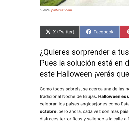
Fuente:
pinterest.com
C
C
X (Twitter)
Facebook
o
o
m
m
p
p
a
a
¿Quieres sorprender a tu
r
r
t
t
Pues la solución está en d
i
i
r
r
e
e
este Halloween ¡verás que 
n
n
Como todos sabréis, se acerca una de las n
tradicional Noche de Brujas.
Halloween es u
celebran los países anglosajones como Est
octubre,
pero ahora, cada vez son más paíse
disfraces terroríficos y saliendo a la calle a 