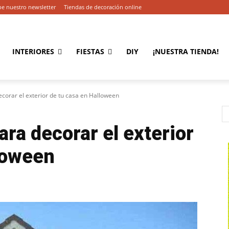
be nuestro newsletter
Tiendas de decoración online
INTERIORES
FIESTAS
DIY
¡NUESTRA TIENDA!
ecorar el exterior de tu casa en Halloween
ara decorar el exterior
loween