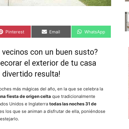
C
C
C
Pinterest
Email
WhatsApp
o
o
o
m
m
m
p
p
p
a
a
a
s vecinos con un buen susto?
r
r
r
t
t
t
ecorar el exterior de tu casa
i
i
i
r
r
r
e
e
e
divertido resulta!
n
n
n
oches más mágicas del año, en la que se celebra la
na fiesta de origen celta
que tradicionalmente
ados Unidos e Inglaterra
todas las noches 31 de
s los que se animan a disfrutar de ella, poniéndose
festejarlo.