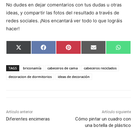
No dudes en dejar comentarios con tus dudas u otras
ideas, y compartir las fotos del resultado a través de
redes sociales. ¡Nos encantará ver todo lo que lográis
hacer!
C
C
C
C
C
X
F
P
E
W
o
o
o
o
o
(
a
i
m
h
m
m
m
m
m
T
c
n
a
a
p
p
p
p
p
w
e
t
i
t
a
a
a
a
a
i
b
e
l
s
TAGS
briconamía
cabeceros de cama
cabeceros reciclados
r
r
r
r
r
t
o
r
A
t
t
t
t
t
t
o
e
p
decoracion de dormitorios
ideas de decoración
i
i
i
i
i
e
k
s
p
r
r
r
r
r
r
t
e
e
e
e
e
)
n
n
n
n
n
Artículo anterior
Artículo siguiente
Diferentes encimeras
Cómo pintar un cuadro con
una botella de plástico