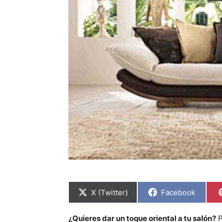
C
C
X (Twitter)
Facebook
o
o
m
m
p
p
¿Quieres dar un toque oriental a tu salón?
P
a
a