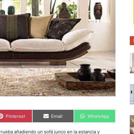
C
C
C
Pinterest
Email
WhatsApp
o
o
o
m
m
m
p
p
p
rueba añadiendo un sofá junco en la estancia y
a
a
a