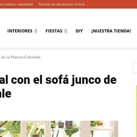
be nuestro newsletter
Tiendas de decoración online
INTERIORES
FIESTAS
DIY
¡NUESTRA TIENDA!
co de La Maison Coloniale
al con el sofá junco de
ale