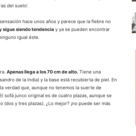
r
r
r
as del suelo’.
t
t
t
i
i
i
r
r
r
 sensación hace unos años y parece que la fiebre no
e
e
e
n
n
n
y sigue siendo tendencia
y ya se pueden encontrar
ninguno igual éste.
ura.
Apenas llega a los 70 cm de alto.
Tiene una
andro de la India) y la base está recubierta de piel. En
y la verdad que, aunque no tenemos la suerte de
l sofá junco original es de cuatro plazas, aunque se
 (dos y tres plazas). ¿Lo mejor? ¡no puede ser más