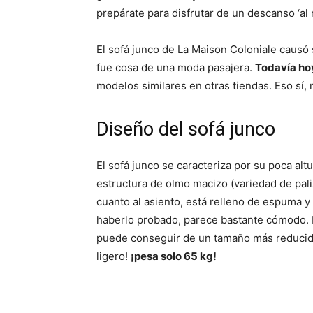
r
r
prepárate para disfrutar de un descanso ‘al r
t
t
i
i
r
r
El sofá junco de La Maison Coloniale causó
e
e
n
n
fue cosa de una moda pasajera.
Todavía ho
modelos similares en otras tiendas. Eso sí, 
Diseño del sofá junco
El sofá junco se caracteriza por su poca alt
estructura de olmo macizo (variedad de palis
cuanto al asiento, está relleno de espuma 
haberlo probado, parece bastante cómodo. E
puede conseguir de un tamaño más reducido
ligero!
¡pesa solo 65 kg!