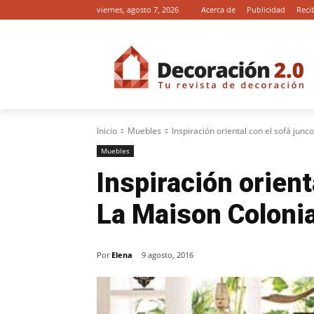
viernes, agosto 7, 2026
Acerca de
Publicidad
Reci
Inicio
Muebles
Inspiración oriental con el sofá jun
Muebles
Inspiración orient
La Maison Coloni
Por
Elena
9 agosto, 2016