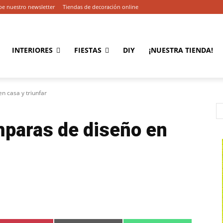
be nuestro newsletter
Tiendas de decoración online
INTERIORES
FIESTAS
DIY
¡NUESTRA TIENDA!
n casa y triunfar
mparas de diseño en