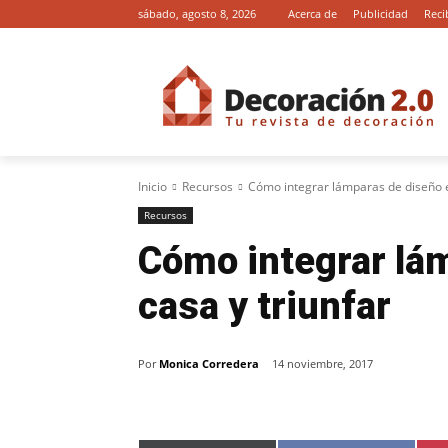
sábado, agosto 8, 2026
Acerca de
Publicidad
Reci
Inicio
Recursos
Cómo integrar lámparas de diseño e
Recursos
Cómo integrar lá
casa y triunfar
Por
Monica Corredera
14 noviembre, 2017