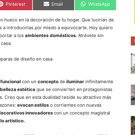
C
C
C
Pinterest
Email
WhatsApp
o
o
o
m
m
m
p
p
p
n hueco en la decoración de tu hogar. Que lucirían de
a
a
a
r
r
r
es a introducirlas por miedo a equivocarte. Hoy quiero
t
t
t
i
i
i
portar a los
ambientes
domésticos.
Atrévete sin
r
r
r
 casa.
e
e
e
n
n
n
 funcional
con un
concepto
de
iluminar
infinitamente
belleza estética
que se convierten en protagonistas
s. Creo que en esta dualidad reside su atractivo más
razones:
evocan estilos
o corrientes con nuevas
decorativos innovadores
con un concepto magistral
lo artístico.