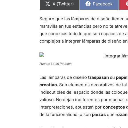
C
C
X (Twitter)
Facebook
o
o
m
m
p
p
Seguro que las lámparas de diseño tienen u
a
a
r
r
maravilla en tus estancias pero no te atrev
t
t
i
i
que conozcas todo lo que son capaces de a
r
r
complejos a integrar lámparas de diseño en
e
e
n
n
Fuente: Louis Poulsen
Las lámparas de diseño
traspasan
su
papel
creativo.
Son elementos decorativos de tal
indiscutibles del espacio donde las coloque
valioso. No dejan indiferentes por muchas 
interpretaciones, apuestan por
conceptos
de la funcionalidad, o son
piezas
que
rozan 