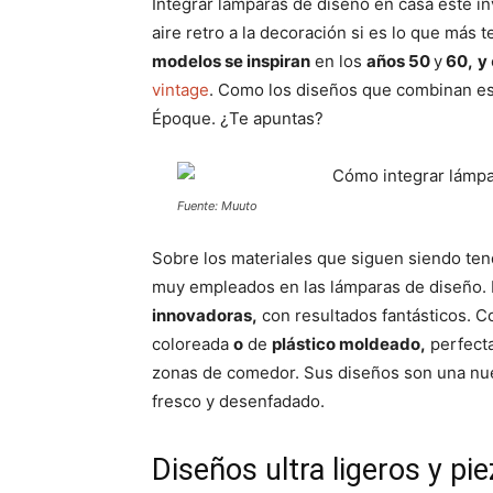
Integrar lámparas de diseño en casa este i
aire retro a la decoración si es lo que más
modelos se inspiran
en los
años 50
y
60,
y
vintage
. Como los diseños que combinan esf
Époque. ¿Te apuntas?
Fuente: Muuto
Sobre los materiales que siguen siendo tend
muy empleados en las lámparas de diseño. 
innovadoras,
con resultados fantásticos. 
coloreada
o
de
plástico moldeado,
perfecta
zonas de comedor. Sus diseños son una nuev
fresco y desenfadado.
Diseños ultra ligeros y pi