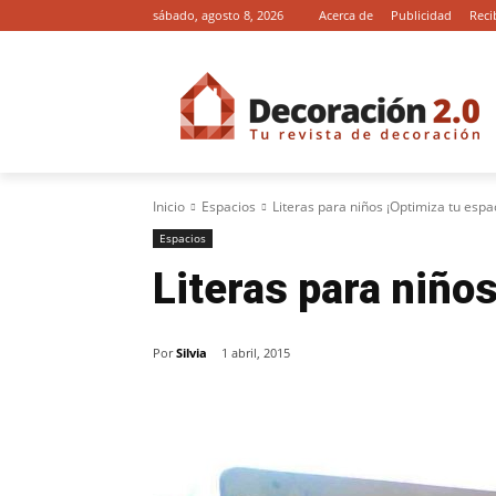
sábado, agosto 8, 2026
Acerca de
Publicidad
Reci
Inicio
Espacios
Literas para niños ¡Optimiza tu espa
Espacios
Literas para niños
Por
Silvia
1 abril, 2015