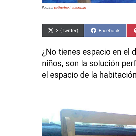
Fuente:
catherine helzerman
C
C
X (Twitter)
Facebook
o
o
m
m
p
p
a
a
¿No tienes espacio en el d
r
r
t
t
niños, son la solución pe
i
i
r
r
e
e
el espacio de la habitació
n
n