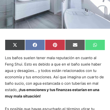
C
C
C
C
C
X
F
P
E
W
o
o
o
o
o
(
a
i
m
h
m
m
m
m
m
T
c
n
a
a
p
p
p
p
p
w
e
t
i
t
Los baños suelen tener mala reputación en cuanto al
a
a
a
a
a
i
b
e
l
s
Feng Shui. Esto es debido a que en el baño suele haber
r
r
r
r
r
t
o
r
A
t
t
t
t
t
t
o
e
p
agua y desagües… y todos están relacionados con tu
i
i
i
i
i
e
k
s
p
r
r
r
r
r
r
t
economía y tus emociones. Así que imagina un cuarto de
e
e
e
e
e
)
n
n
n
n
n
baño sucio, con agua estancada o con tuberías en mal
estado,
¡tus emociones y tus finanzas estarían en una
muy mala situación!
Es posible que hayas escuchado el término «tirar tu