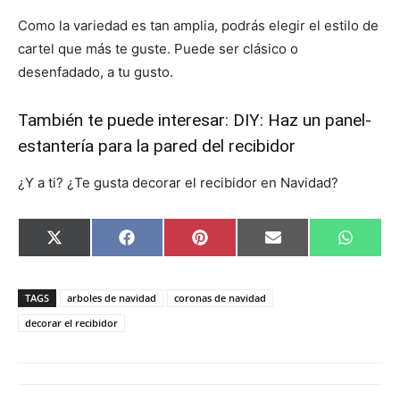
Como la variedad es tan amplia, podrás elegir el estilo de
cartel que más te guste. Puede ser clásico o
desenfadado, a tu gusto.
También te puede interesar:
DIY: Haz un panel-
estantería para la pared del recibidor
¿Y a ti? ¿Te gusta decorar el recibidor en Navidad?
C
C
C
C
C
X
F
P
E
W
o
o
o
o
o
(
a
i
m
h
m
m
m
m
m
T
c
n
a
a
p
p
p
p
p
w
e
t
i
t
a
a
a
a
a
i
b
e
l
s
TAGS
arboles de navidad
coronas de navidad
r
r
r
r
r
t
o
r
A
t
t
t
t
t
t
o
e
p
decorar el recibidor
i
i
i
i
i
e
k
s
p
r
r
r
r
r
r
t
e
e
e
e
e
)
n
n
n
n
n