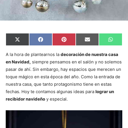
C
C
C
C
C
X
F
P
E
W
o
o
o
o
o
(
a
i
m
h
m
m
m
m
m
T
c
n
a
a
p
p
p
p
p
w
e
t
i
t
A la hora de plantearnos la
decoración de nuestra casa
a
a
a
a
a
i
b
e
l
s
en Navidad,
siempre pensamos en el salón y no solemos
r
r
r
r
r
t
o
r
A
t
t
t
t
t
t
o
e
p
pasar de ahí. Sin embargo, hay espacios que merecen un
i
i
i
i
i
e
k
s
p
r
r
r
r
r
r
t
toque mágico en esta época del año. Como la entrada de
e
e
e
e
e
)
n
n
n
n
n
nuestra casa, que tanto protagonismo tiene en estas
fechas. Hoy te contamos algunas ideas para
lograr un
recibidor navideño
y especial.