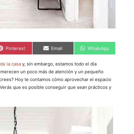
C
C
C
Pinterest
Email
WhatsApp
o
o
o
m
m
m
p
p
p
de la casa
y, sin embargo, estamos todo el día
a
a
a
r
r
r
merecen un poco más de atención y un pequeño
t
t
t
i
i
i
o crees? Hoy te contamos cómo aprovechar el espacio
r
r
r
. Verás que es posible conseguir que sean prácticos y
e
e
e
n
n
n