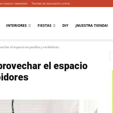
be nuestro newsletter
Tiendas de decoración online
INTERIORES
FIESTAS
DIY
¡NUESTRA TIENDA!
echar el espacio en pasillos y recibidores
provechar el espacio
bidores