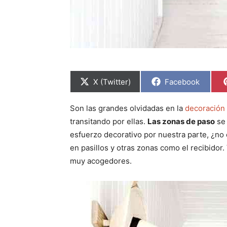
C
C
X (Twitter)
Facebook
o
o
m
m
p
p
Son las grandes olvidadas en la
decoración 
a
a
r
r
transitando por ellas.
Las zonas de paso
se 
t
t
i
i
esfuerzo decorativo por nuestra parte, ¿n
r
r
en pasillos y otras zonas como el recibidor
e
e
n
n
muy acogedores.