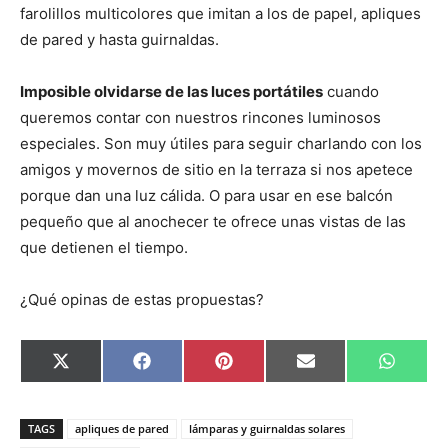
farolillos multicolores que imitan a los de papel, apliques
de pared y hasta guirnaldas.
Imposible olvidarse de las luces portátiles
cuando
queremos contar con nuestros rincones luminosos
especiales. Son muy útiles para seguir charlando con los
amigos y movernos de sitio en la terraza si nos apetece
porque dan una luz cálida. O para usar en ese balcón
pequeño que al anochecer te ofrece unas vistas de las
que detienen el tiempo.
¿Qué opinas de estas propuestas?
C
C
C
C
C
X
F
P
E
W
o
o
o
o
o
(
a
i
m
h
m
m
m
m
m
T
c
n
a
a
p
p
p
p
p
w
e
t
i
t
a
a
a
a
a
i
b
e
l
s
TAGS
apliques de pared
lámparas y guirnaldas solares
r
r
r
r
r
t
o
r
A