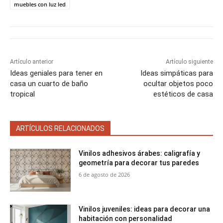
t
t
t
t
t
t
o
e
p
muebles con luz led
i
i
i
i
i
e
k
s
p
r
r
r
r
r
r
t
e
e
e
e
e
)
n
n
n
n
n
Artículo anterior
Artículo siguiente
Ideas geniales para tener en
Ideas simpáticas para
casa un cuarto de baño
ocultar objetos poco
tropical
estéticos de casa
ARTÍCULOS RELACIONADOS
Vinilos adhesivos árabes: caligrafía y
geometría para decorar tus paredes
6 de agosto de 2026
Vinilos juveniles: ideas para decorar una
habitación con personalidad