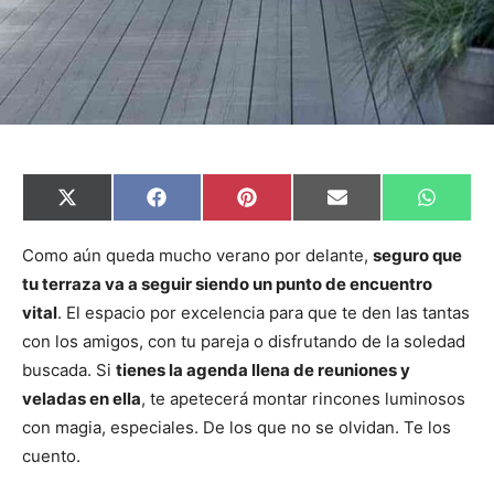
C
C
C
C
C
X
F
P
E
W
o
o
o
o
o
(
a
i
m
h
m
m
m
m
m
T
c
n
a
a
p
p
p
p
p
w
e
t
i
t
Como aún queda mucho verano por delante,
seguro que
a
a
a
a
a
i
b
e
l
s
tu terraza va a seguir siendo un punto de encuentro
r
r
r
r
r
t
o
r
A
t
t
t
t
t
t
o
e
p
vital
. El espacio por excelencia para que te den las tantas
i
i
i
i
i
e
k
s
p
r
r
r
r
r
r
t
con los amigos, con tu pareja o disfrutando de la soledad
e
e
e
e
e
)
n
n
n
n
n
buscada. Si
tienes la agenda llena de reuniones y
veladas en ella
, te apetecerá montar rincones luminosos
con magia, especiales. De los que no se olvidan. Te los
cuento.