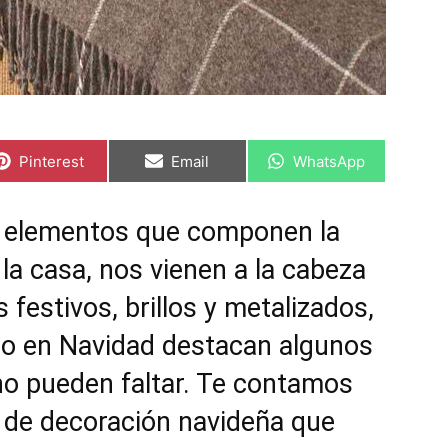
C
C
C
Pinterest
Email
WhatsApp
o
o
o
m
m
m
p
p
p
a
a
a
s elementos que componen la
r
r
r
t
t
t
la casa, nos vienen a la cabeza
i
i
i
r
r
r
e
e
e
 festivos, brillos y metalizados,
n
n
n
o en Navidad destacan algunos
no pueden faltar. Te contamos
s de decoración navideña que