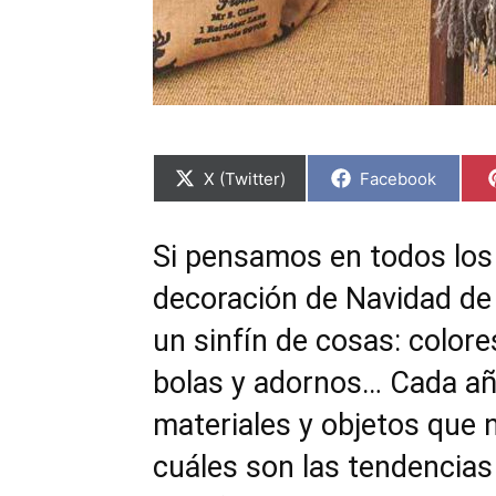
C
C
X (Twitter)
Facebook
o
o
m
m
p
p
a
a
Si pensamos en todos lo
r
r
t
t
decoración de Navidad de 
i
i
r
r
e
e
un sinfín de cosas: colores
n
n
bolas y adornos… Cada añ
materiales y objetos que 
cuáles son las tendencia