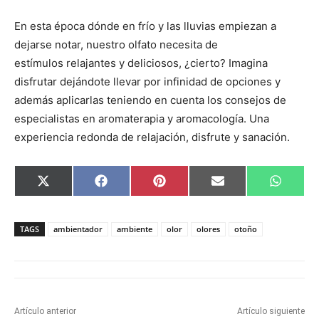
En esta época dónde en frío y las lluvias empiezan a
dejarse notar, nuestro olfato necesita de
estímulos relajantes y deliciosos, ¿cierto? Imagina
disfrutar dejándote llevar por infinidad de opciones y
además aplicarlas teniendo en cuenta los consejos de
especialistas en aromaterapia y aromacología. Una
experiencia redonda de relajación, disfrute y sanación.
C
C
C
C
C
X
F
P
E
W
o
o
o
o
o
(
a
i
m
h
m
m
m
m
m
T
c
n
a
a
p
p
p
p
p
w
e
t
i
t
a
a
a
a
a
i
b
e
l
s
TAGS
ambientador
ambiente
olor
olores
otoño
r
r
r
r
r
t
o
r
A
t
t
t
t
t
t
o
e
p
i
i
i
i
i
e
k
s
p
r
r
r
r
r
r
t
e
e
e
e
e
)
n
n
n
n
n
Artículo anterior
Artículo siguiente