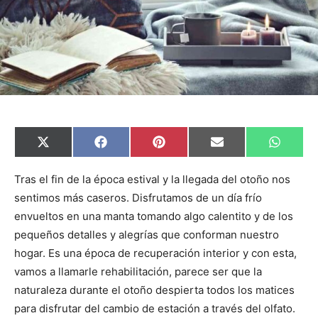
C
C
C
C
C
X
F
P
E
W
o
o
o
o
o
(
a
i
m
h
m
m
m
m
m
T
c
n
a
a
p
p
p
p
p
w
e
t
i
t
Tras el fin de la época estival y la llegada del otoño nos
a
a
a
a
a
i
b
e
l
s
sentimos más caseros. Disfrutamos de un día frío
r
r
r
r
r
t
o
r
A
t
t
t
t
t
t
o
e
p
envueltos en una manta tomando algo calentito y de los
i
i
i
i
i
e
k
s
p
r
r
r
r
r
r
t
pequeños detalles y alegrías que conforman nuestro
e
e
e
e
e
)
n
n
n
n
n
hogar. Es una época de recuperación interior y con esta,
vamos a llamarle rehabilitación, parece ser que la
naturaleza durante el otoño despierta todos los matices
para disfrutar del cambio de estación a través del olfato.