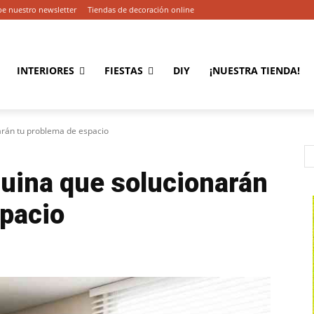
be nuestro newsletter
Tiendas de decoración online
INTERIORES
FIESTAS
DIY
¡NUESTRA TIENDA!
arán tu problema de espacio
uina que solucionarán
spacio