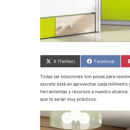
C
C
X (Twitter)
Facebook
o
o
m
m
p
p
Todas las soluciones son pocas para resolv
a
a
r
r
secreto está en aprovechar cada milímetro y
t
t
i
i
herramientas y recursos a nuestro alcance.
r
r
que te serán muy prácticos.
e
e
n
n