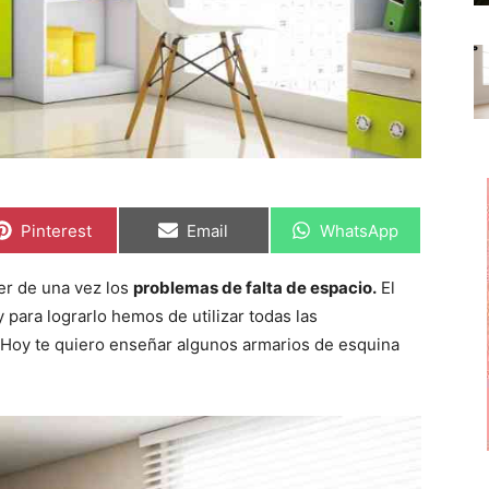
C
C
C
Pinterest
Email
WhatsApp
o
o
o
m
m
m
p
p
p
er de una vez los
problemas de falta de espacio.
El
a
a
a
r
r
r
 para lograrlo hemos de utilizar todas las
t
t
t
i
i
i
 Hoy te quiero enseñar algunos armarios de esquina
r
r
r
e
e
e
n
n
n