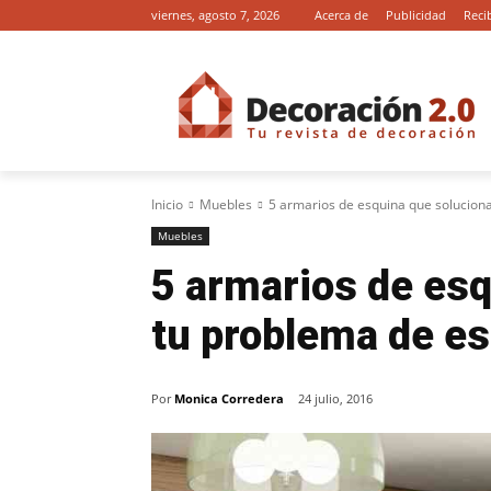
viernes, agosto 7, 2026
Acerca de
Publicidad
Reci
Inicio
Muebles
5 armarios de esquina que solucion
Muebles
5 armarios de esq
tu problema de e
Por
Monica Corredera
24 julio, 2016