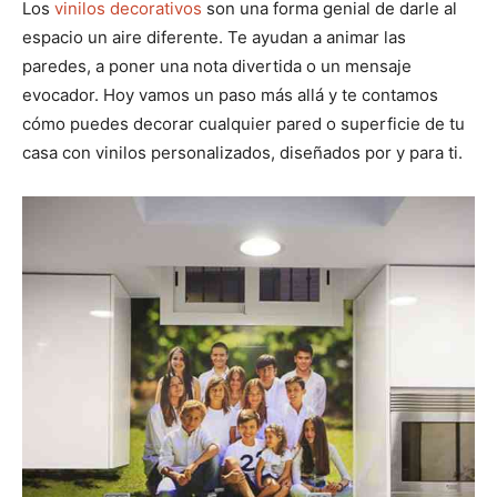
p
p
p
p
p
w
e
t
i
t
Los
vinilos decorativos
son una forma genial de darle al
a
a
a
a
a
i
b
e
l
s
espacio un aire diferente. Te ayudan a animar las
r
r
r
r
r
t
o
r
A
t
t
t
t
t
t
o
e
p
paredes, a poner una nota divertida o un mensaje
i
i
i
i
i
e
k
s
p
r
r
r
r
r
r
t
evocador. Hoy vamos un paso más allá y te contamos
e
e
e
e
e
)
n
n
n
n
n
cómo puedes decorar cualquier pared o superficie de tu
casa con vinilos personalizados, diseñados por y para ti.