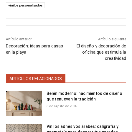
r
r
r
r
r
t
o
r
A
t
t
t
t
t
t
o
e
p
vinilos personalizados
i
i
i
i
i
e
k
s
p
r
r
r
r
r
r
t
e
e
e
e
e
)
n
n
n
n
n
Artículo anterior
Artículo siguiente
Decoración: ideas para casas
El diseño y decoración de
en la playa
oficina que estimula la
creatividad
ARTÍCULOS RELACIONADOS
Belén moderno: nacimientos de diseño
que renuevan la tradición
6 de agosto de 2026
Vinilos adhesivos árabes: caligrafía y
geometría para decorar tus paredes