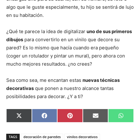
algo que le guste especialmente, tu hijo se sentirá de lujo
en su habitación.
¿Qué te parece la idea de digitalizar
uno de sus primeros
dibujos
para convertirlo en un vinilo que decore su
pared? Es lo mismo que hacía cuando era pequeño
(coger un rotulador y pintar un mural), pero ahora con
mucho mejores resultados. ¿no crees?
Sea como sea, me encantan estas
nuevas técnicas
decorativas
que ponen a nuestro alcance tantas
posibilidades para decorar. ¿Y a ti?
C
C
C
C
C
X
F
P
E
W
o
o
o
o
o
(
a
i
m
h
m
m
m
m
m
T
c
n
a
a
p
p
p
p
p
w
e
t
i
t
a
a
a
a
a
i
b
e
l
s
TAGS
decoración de paredes
vinilos decorativos