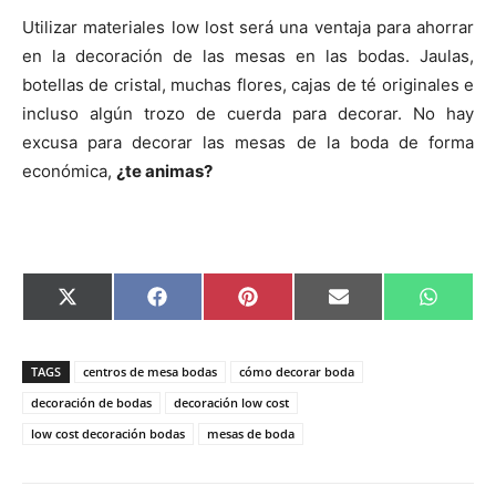
Utilizar materiales low lost será una ventaja para ahorrar
en la decoración de las mesas en las bodas. Jaulas,
botellas de cristal, muchas flores, cajas de té originales e
incluso algún trozo de cuerda para decorar. No hay
excusa para decorar las mesas de la boda de forma
económica,
¿te animas?
C
C
C
C
C
X
F
P
E
W
o
o
o
o
o
(
a
i
m
h
m
m
m
m
m
T
c
n
a
a
p
p
p
p
p
w
e
t
i
t
a
a
a
a
a
i
b
e
l
s
TAGS
centros de mesa bodas
cómo decorar boda
r
r
r
r
r
t
o
r
A
t
t
t
t
t
t
o
e
p
decoración de bodas
decoración low cost
i
i
i
i
i
e
k
s
p
low cost decoración bodas
mesas de boda
r
r
r
r
r
r
t
e
e
e
e
e
)
n
n
n
n
n