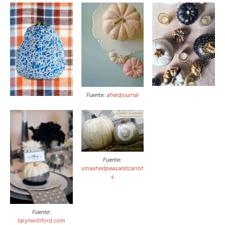
Fuente:
afieldjournal
Fuente:
smashedpeasandcarrot
s
Fuente:
tarynwilliford.com