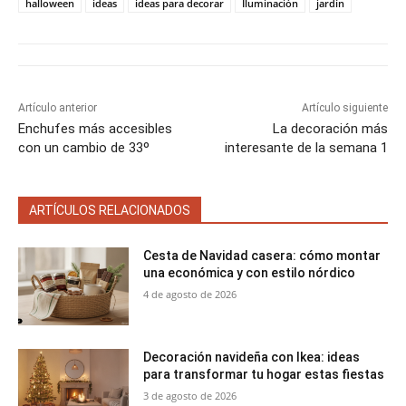
halloween
ideas
ideas para decorar
Iluminación
jardín
r
r
r
r
r
r
t
e
e
e
e
e
)
n
n
n
n
n
Artículo anterior
Artículo siguiente
Enchufes más accesibles
La decoración más
con un cambio de 33º
interesante de la semana 1
ARTÍCULOS RELACIONADOS
Cesta de Navidad casera: cómo montar
una económica y con estilo nórdico
4 de agosto de 2026
Decoración navideña con Ikea: ideas
para transformar tu hogar estas fiestas
3 de agosto de 2026