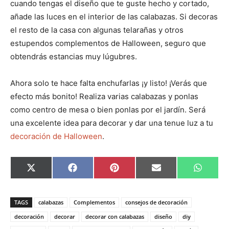
cuando tengas el diseño que te guste hecho y cortado,
añade las luces en el interior de las calabazas. Si decoras
el resto de la casa con algunas telarañas y otros
estupendos complementos de Halloween, seguro que
obtendrás estancias muy lúgubres.
Ahora solo te hace falta enchufarlas ¡y listo! ¡Verás que
efecto más bonito! Realiza varias calabazas y ponlas
como centro de mesa o bien ponlas por el jardín. Será
una excelente idea para decorar y dar una tenue luz a tu
decoración de Halloween
.
C
C
C
C
C
X
F
P
E
W
o
o
o
o
o
(
a
i
m
h
m
m
m
m
m
T
c
n
a
a
p
p
p
p
p
w
e
t
i
t
a
a
a
a
a
i
b
e
l
s
TAGS
calabazas
Complementos
consejos de decoración
r
r
r
r
r
t
o
r
A
t
t
t
t
t
t
o
e
p
decoración
decorar
decorar con calabazas
diseño
diy
i
i
i
i
i
e
k
s
p