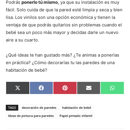
Podrás
ponerlo tú mismo,
ya que su instalación es muy
fácil. Solo cuida de que la pared esté limpia y seca y bien
lisa. Los vinilos son una opción económica y tienen la
ventaja de que podrás quitarlos sin problemas cuando el
bebé sea un poco más mayor y decidas darle un nuevo
aire a su cuarto.
¿Qué ideas te han gustado más? ¿Te animas a ponerlas
en práctica? ¿Cómo decorarías tu las paredes de una
habitación de bebé?
C
C
C
C
C
X
F
P
E
W
o
o
o
o
o
(
a
i
m
h
m
m
m
m
m
T
c
n
a
a
p
p
p
p
p
w
e
t
i
t
a
a
a
a
a
i
b
e
l
s
TAGS
decoración de paredes
habitación de bebé
r
r
r
r
r
t
o
r
A
t
t
t
t
t
t
o
e
p
Ideas de pintura para paredes
Papel pintado infantil
i
i
i
i
i
e
k
s
p
r
r
r
r
r
r
t
e
e
e
e
e
)