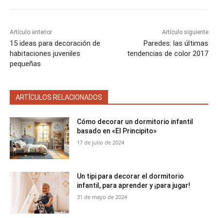
n
n
n
n
n
Artículo anterior
Artículo siguiente
15 ideas para decoración de
Paredes: las últimas
habitaciones juveniles
tendencias de color 2017
pequeñas
ARTÍCULOS RELACIONADOS
Cómo decorar un dormitorio infantil
basado en «El Principito»
17 de julio de 2024
Un tipi para decorar el dormitorio
infantil, para aprender y ¡para jugar!
31 de mayo de 2024