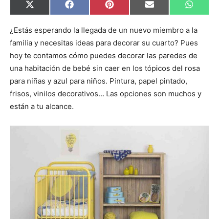
C
C
C
C
C
X
F
P
E
W
o
o
o
o
o
(
a
i
m
h
m
m
m
m
m
T
c
n
a
a
p
p
p
p
p
w
e
t
i
t
¿Estás esperando la llegada de un nuevo miembro a la
a
a
a
a
a
i
b
e
l
s
familia y necesitas ideas para decorar su cuarto? Pues
r
r
r
r
r
t
o
r
A
t
t
t
t
t
t
o
e
p
hoy te contamos cómo puedes decorar las paredes de
i
i
i
i
i
e
k
s
p
r
r
r
r
r
r
t
una habitación de bebé sin caer en los tópicos del rosa
e
e
e
e
e
)
n
n
n
n
n
para niñas y azul para niños. Pintura, papel pintado,
frisos, vinilos decorativos… Las opciones son muchos y
están a tu alcance.