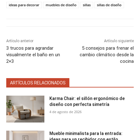
r
r
r
r
r
t
o
r
A
t
t
t
t
t
t
o
e
p
ideas para decorar
muebles de diseño
sillas
sillas de diseño
i
i
i
i
i
e
k
s
p
r
r
r
r
r
r
t
e
e
e
e
e
)
n
n
n
n
n
Artículo anterior
Artículo siguiente
3 trucos para agrandar
5 consejos para frenar el
visualmente el baño en un
cambio climático desde la
2×3
cocina
ARTÍCULOS RELACIONADOS
Karma Chair: el sillón ergonómico de
diseño con perfecta simetría
4 de agosto de 2026
Mueble minimalista para la entrada:
ideas para un recibidor con estilo