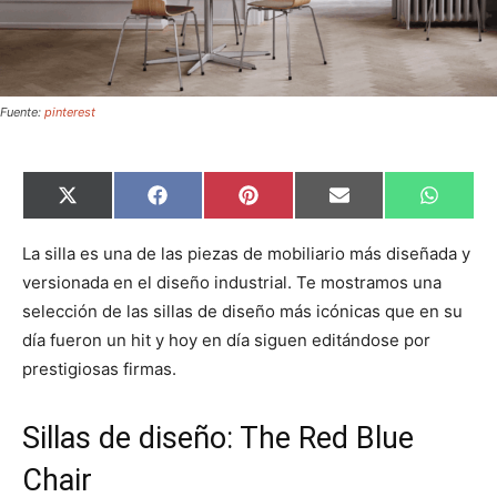
Fuente:
pinterest
C
C
C
C
C
X
F
P
E
W
o
o
o
o
o
(
a
i
m
h
m
m
m
m
m
T
c
n
a
a
p
p
p
p
p
w
e
t
i
t
La silla es una de las piezas de mobiliario más diseñada y
a
a
a
a
a
i
b
e
l
s
versionada en el diseño industrial. Te mostramos una
r
r
r
r
r
t
o
r
A
t
t
t
t
t
t
o
e
p
selección de las sillas de diseño más icónicas que en su
i
i
i
i
i
e
k
s
p
r
r
r
r
r
r
t
día fueron un hit y hoy en día siguen editándose por
e
e
e
e
e
)
n
n
n
n
n
prestigiosas firmas.
Sillas de diseño: The Red Blue
Chair