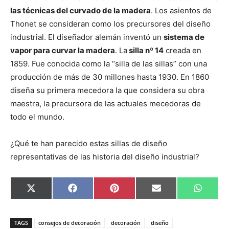
las técnicas del curvado de la madera
. Los asientos de
Thonet se consideran como los precursores del diseño
industrial. El diseñador alemán inventó un
sistema de
vapor para curvar la madera
. La
silla nº 14
creada en
1859. Fue conocida como la “silla de las sillas” con una
producción de más de 30 millones hasta 1930. En 1860
diseña su primera mecedora la que considera su obra
maestra, la precursora de las actuales mecedoras de
todo el mundo.
¿Qué te han parecido estas sillas de diseño
representativas de las historia del diseño industrial?
C
C
C
C
C
X
F
P
E
W
o
o
o
o
o
(
a
i
m
h
m
m
m
m
m
T
c
n
a
a
p
p
p
p
p
w
e
t
i
t
a
a
a
a
a
i
b
e
l
s
TAGS
consejos de decoración
decoración
diseño