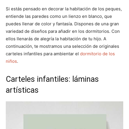
(
a
i
m
h
m
m
m
m
m
T
c
n
a
a
p
p
p
p
p
w
e
t
i
t
Si estás pensado en decorar la habitación de los peques,
a
a
a
a
a
i
b
e
l
s
entiende las paredes como un lienzo en blanco, que
r
r
r
r
r
t
o
r
A
t
t
t
t
t
t
o
e
p
puedes llenar de color y fantasía. Dispones de una gran
i
i
i
i
i
e
k
s
p
r
r
r
r
r
r
t
variedad de diseños para añadir en los dormitorios. Con
e
e
e
e
e
)
n
n
n
n
n
ellos llenarás de alegría la habitación de tu hijo. A
continuación, te mostramos una selección de originales
carteles infantiles para ambientar el
dormitorio de los
niños
.
Carteles infantiles: láminas
artísticas