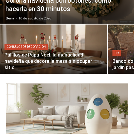
Corona navideña con botones: cómo
hacerla en 30 minutos
Elena
-
10 de agosto de 2026
CONSEJOS DE DECORACIÓN
DIY
Palillos de Papá Noel: la manualidad
navideña que decora la mesa sin ocupar
Banco co
sitio
jardín pa