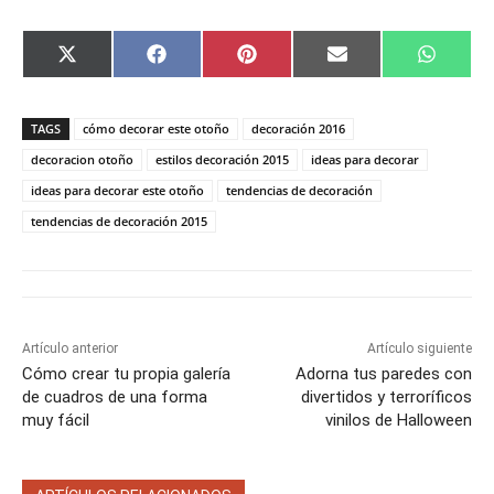
C
C
C
C
C
X
F
P
E
W
o
o
o
o
o
(
a
i
m
h
m
m
m
m
m
T
c
n
a
a
p
p
p
p
p
w
e
t
i
t
a
a
a
a
a
i
b
e
l
s
TAGS
cómo decorar este otoño
decoración 2016
r
r
r
r
r
t
o
r
A
t
t
t
t
t
t
o
e
p
decoracion otoño
estilos decoración 2015
ideas para decorar
i
i
i
i
i
e
k
s
p
ideas para decorar este otoño
tendencias de decoración
r
r
r
r
r
r
t
e
e
e
e
e
)
tendencias de decoración 2015
n
n
n
n
n
Artículo anterior
Artículo siguiente
Cómo crear tu propia galería
Adorna tus paredes con
de cuadros de una forma
divertidos y terroríficos
muy fácil
vinilos de Halloween