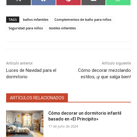
C
C
C
C
C
X
F
P
E
W
o
o
o
o
o
(
a
i
m
h
m
m
m
m
m
T
c
n
a
a
p
p
p
p
p
w
e
t
i
t
a
a
a
a
a
i
b
e
l
s
TAGS
baños infantiles
Complementos de baño para niños
r
r
r
r
r
t
o
r
A
t
t
t
t
t
t
o
e
p
Seguridad para niños
textiles infantiles
i
i
i
i
i
e
k
s
p
r
r
r
r
r
r
t
e
e
e
e
e
)
n
n
n
n
n
Artículo anterior
Artículo siguiente
Luces de Navidad para el
Cómo decorar mezclando
dormitorio
estilos, ¡y que salga bien!
ARTÍCULOS RELACIONADOS
Cómo decorar un dormitorio infantil
basado en «El Principito»
17 de julio de 2024