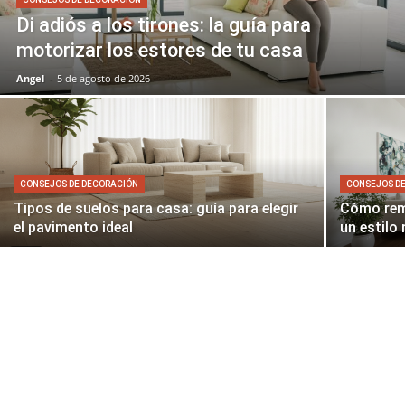
Di adiós a los tirones: la guía para
motorizar los estores de tu casa
Angel
-
5 de agosto de 2026
CONSEJOS DE DECORACIÓN
CONSEJOS D
Tipos de suelos para casa: guía para elegir
Cómo rem
el pavimento ideal
un estilo