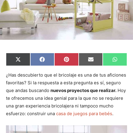
C
C
C
C
C
X
F
P
E
W
o
o
o
o
o
(
a
i
m
h
m
m
m
m
m
T
c
n
a
a
p
p
p
p
p
w
e
t
i
t
¿Has descubierto que el bricolaje es una de tus aficiones
a
a
a
a
a
i
b
e
l
s
favoritas? Si la respuesta a esta pregunta es sí, seguro
r
r
r
r
r
t
o
r
A
t
t
t
t
t
t
o
e
p
que andas buscando
nuevos proyectos que realizar.
Hoy
i
i
i
i
i
e
k
s
p
r
r
r
r
r
r
t
te ofrecemos una idea genial para la que no se requiere
e
e
e
e
e
)
n
n
n
n
n
una gran experiencia bricolajera ni tampoco mucho
esfuerzo: construir una
casa de juegos para bebés
.