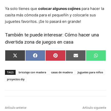
Ya solo tienes que
colocar algunos cojines
para hacer la
casita más cómoda para el pequeñín y colocarle sus
juguetes favoritos. ¡Se lo pasará en grande!
También te puede interesar:
Cómo hacer una
divertida zona de juegos en casa
C
C
C
C
C
X
F
P
E
W
o
o
o
o
o
(
a
i
m
h
m
m
m
m
m
T
c
n
a
a
p
p
p
p
p
w
e
t
i
t
a
a
a
a
a
i
b
e
l
s
TAGS
bricolaje con madera
casas de madera
Juguetes para niños
r
r
r
r
r
t
o
r
A
t
t
t
t
t
t
o
e
p
proyectos diy
i
i
i
i
i
e
k
s
p
r
r
r
r
r
r
t
e
e
e
e
e
)
n
n
n
n
n
Artículo anterior
Artículo siguiente