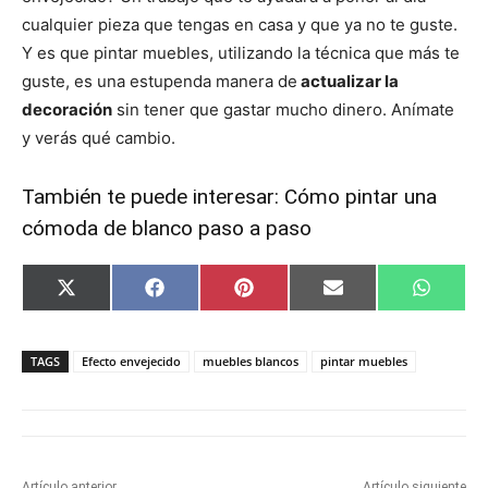
cualquier pieza que tengas en casa y que ya no te guste.
Y es que pintar muebles, utilizando la técnica que más te
guste, es una estupenda manera de
actualizar la
decoración
sin tener que gastar mucho dinero. Anímate
y verás qué cambio.
También te puede interesar:
Cómo pintar una
cómoda de blanco paso a paso
C
C
C
C
C
X
F
P
E
W
o
o
o
o
o
(
a
i
m
h
m
m
m
m
m
T
c
n
a
a
p
p
p
p
p
w
e
t
i
t
a
a
a
a
a
i
b
e
l
s
TAGS
Efecto envejecido
muebles blancos
pintar muebles
r
r
r
r
r
t
o
r
A
t
t
t
t
t
t
o
e
p
i
i
i
i
i
e
k
s
p
r
r
r
r
r
r
t
e
e
e
e
e
)
n
n
n
n
n
Artículo anterior
Artículo siguiente