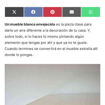
C
C
C
C
C
X
F
P
E
W
o
o
o
o
o
(
a
i
m
h
m
m
m
m
m
T
c
n
a
a
p
p
p
p
p
w
e
t
i
t
Un mueble blanco envejecido
es la pieza clave para
a
a
a
a
a
i
b
e
l
s
darle un aire diferente a la decoración de tu casa. Y,
r
r
r
r
r
t
o
r
A
t
t
t
t
t
t
o
e
p
sobre todo, si lo haces tú mismo pintando algún
i
i
i
i
i
e
k
s
p
r
r
r
r
r
r
t
elemento que tengas por ahí y que ya no te guste.
e
e
e
e
e
)
n
n
n
n
n
Cuando termines se convertirá en el mueble estrella allí
donde lo pongas.