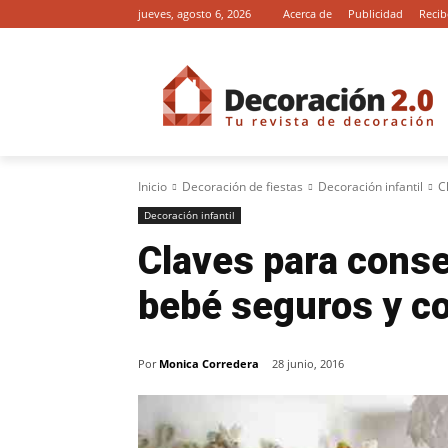
jueves, agosto 6, 2026
Acerca de
Publicidad
Recib
Inicio
Decoración de fiestas
Decoración infantil
C
Decoración infantil
Claves para conse
bebé seguros y c
Por
Monica Corredera
28 junio, 2016