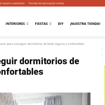
e nuestro newsletter
Tiendas de decoración online
INTERIORES
FIESTAS
DIY
¡NUESTRA TIENDA!
laves para conseguir dormitorios de bebé seguros y confortables
guir dormitorios de
onfortables