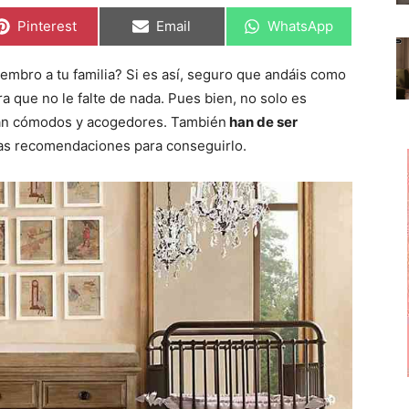
C
C
C
Pinterest
Email
WhatsApp
o
o
o
m
m
m
p
p
p
embro a tu familia? Si es así, seguro que andáis como
a
a
a
r
r
r
a que no le falte de nada. Pues bien, no solo es
t
t
t
i
i
i
ean cómodos y acogedores. También
han de ser
r
r
r
as recomendaciones para conseguirlo.
e
e
e
n
n
n