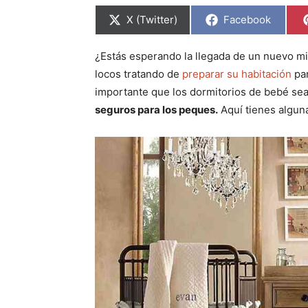
C
C
X (Twitter)
Facebook
o
o
m
m
p
p
¿Estás esperando la llegada de un nuevo mi
a
a
r
r
locos tratando de
preparar su habitación
par
t
t
i
i
importante que los dormitorios de bebé s
r
r
seguros para los peques.
Aquí tienes algun
e
e
n
n