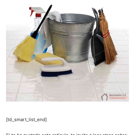
[td_smart_list_end]