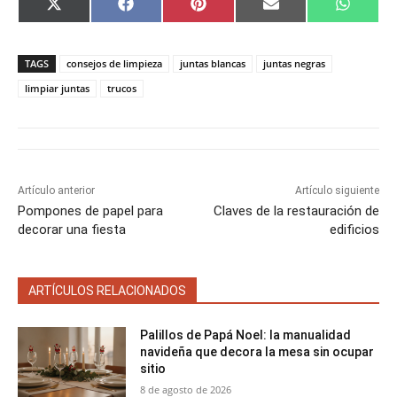
C
C
C
C
C
X
F
P
E
W
o
o
o
o
o
(
a
i
m
h
m
m
m
m
m
T
c
n
a
a
p
p
p
p
p
w
e
t
i
t
a
a
a
a
a
i
b
e
l
s
TAGS
consejos de limpieza
juntas blancas
juntas negras
r
r
r
r
r
t
o
r
A
t
t
t
t
t
t
o
e
p
limpiar juntas
trucos
i
i
i
i
i
e
k
s
p
r
r
r
r
r
r
t
e
e
e
e
e
)
n
n
n
n
n
Artículo anterior
Artículo siguiente
Pompones de papel para
Claves de la restauración de
decorar una fiesta
edificios
ARTÍCULOS RELACIONADOS
Palillos de Papá Noel: la manualidad
navideña que decora la mesa sin ocupar
sitio
8 de agosto de 2026