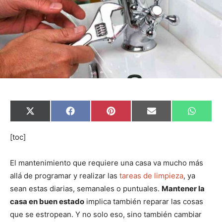
C
C
C
C
C
X
F
P
E
W
o
o
o
o
o
(
a
i
m
h
m
m
m
m
m
T
c
n
a
a
p
p
p
p
p
w
e
t
i
t
[toc]
a
a
a
a
a
i
b
e
l
s
r
r
r
r
r
t
o
r
A
t
t
t
t
t
t
o
e
p
El mantenimiento que requiere una casa va mucho más
i
i
i
i
i
e
k
s
p
r
r
r
r
r
r
t
allá de programar y realizar las
tareas de limpieza
, ya
e
e
e
e
e
)
n
n
n
n
n
sean estas diarias, semanales o puntuales.
Mantener la
casa en buen estado
implica también reparar las cosas
que se estropean. Y no solo eso, sino también cambiar