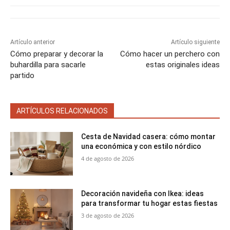
e
e
e
e
e
)
n
n
n
n
n
Artículo anterior
Artículo siguiente
Cómo preparar y decorar la
Cómo hacer un perchero con
buhardilla para sacarle
estas originales ideas
partido
ARTÍCULOS RELACIONADOS
Cesta de Navidad casera: cómo montar
una económica y con estilo nórdico
4 de agosto de 2026
Decoración navideña con Ikea: ideas
para transformar tu hogar estas fiestas
3 de agosto de 2026