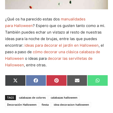
¿Qué os ha parecido estas dos
manualidades
para Halloween
? Espero que os gusten tanto como a mi.
También puedes echar un vistazo al resto de nuestras
ideas para la noche de brujas, entre las que puedes
encontrar:
ideas para decorar el jardín en Halloween
, el
paso a paso de
cómo decorar una clásica calabaza de
Halloween
o ideas para
decorar las servilletas de
Halloween
, entre otras.
C
C
C
C
C
X
F
P
E
W
o
o
o
o
o
(
a
i
m
h
m
m
m
m
m
T
c
n
a
a
p
p
p
p
p
w
e
t
i
t
a
a
a
a
a
i
b
e
l
s
TAGS
calabazas de colores
calabazas halloween
r
r
r
r
r
t
o
r
A
t
t
t
t
t
t
o
e
p
Decoración Halloween
fiesta
idea decoracion halloween
i
i
i
i
i
e
k
s
p
r
r
r
r
r
r
t