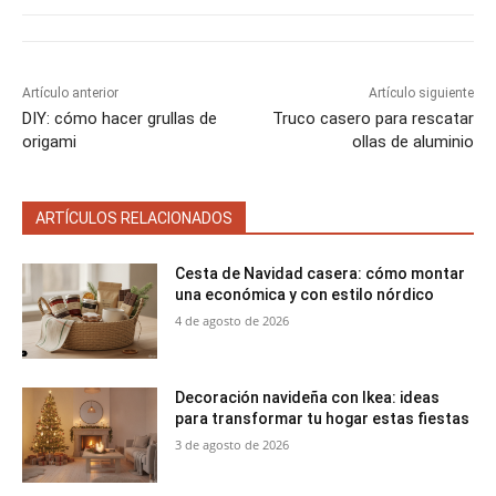
r
t
e
e
e
e
e
)
n
n
n
n
n
Artículo anterior
Artículo siguiente
DIY: cómo hacer grullas de
Truco casero para rescatar
origami
ollas de aluminio
ARTÍCULOS RELACIONADOS
Cesta de Navidad casera: cómo montar
una económica y con estilo nórdico
4 de agosto de 2026
Decoración navideña con Ikea: ideas
para transformar tu hogar estas fiestas
3 de agosto de 2026